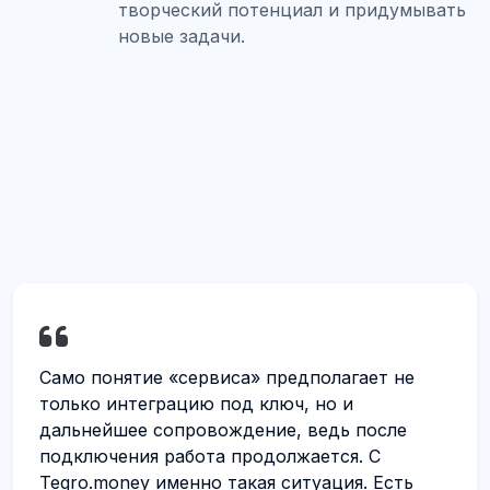
творческий потенциал и придумывать
новые задачи.
Само понятие «сервиса» предполагает не
Tegr
только интеграцию под ключ, но и
полу
дальнейшее сопровождение, ведь после
сам
подключения работа продолжается. С
кли
Tegro.money именно такая ситуация. Есть
отн